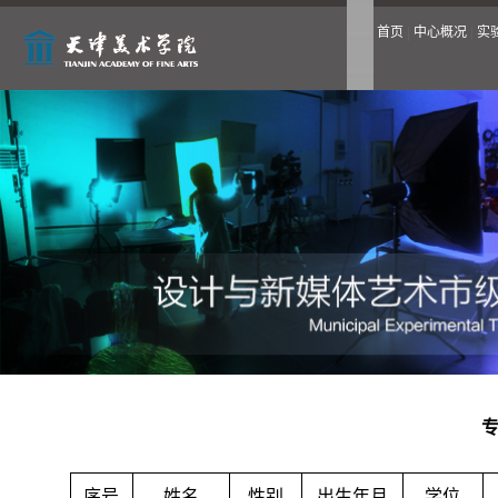
|
|
首页
中心概况
实
序号
姓名
性别
出生年月
学位